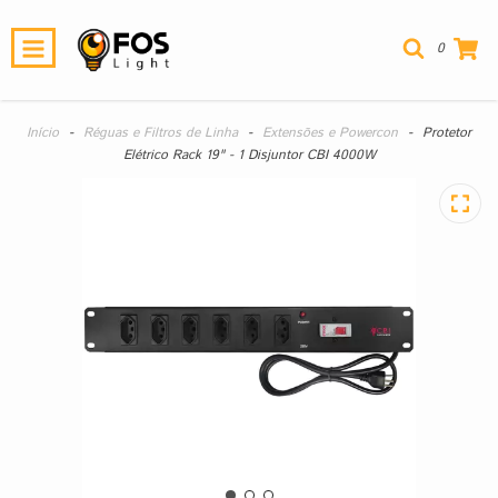
0
Início
-
Réguas e Filtros de Linha
-
Extensões e Powercon
-
Protetor
Elétrico Rack 19" - 1 Disjuntor CBI 4000W