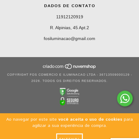
DADOS DE CONTATO
11912120919
R. Alpinias, 45 Apt.2
fosiluminacao@gmail.com
COPYRIGHT FOS COMERCIO E ILUMINACAO LTDA - 36713509000129 -
2026. TODOS OS DIREITOS RESERVADOS.
Ao navegar por este site
você aceita o uso de cookies
para
agilizar a sua experiência de compra.