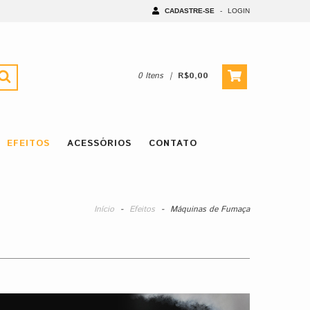
CADASTRE-SE
-
LOGIN
0
Itens
|
R$0,00
EFEITOS
ACESSÓRIOS
CONTATO
Início
-
Efeitos
-
Máquinas de Fumaça